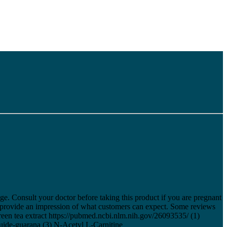
ge. Consult your doctor before taking this product if you are pregnant
to provide an impression of what customers can expect. Some reviews
Green tea extract https://pubmed.ncbi.nlm.nih.gov/26093535/ (1)
uide-guarana (3) N-Acetyl L-Carnitine