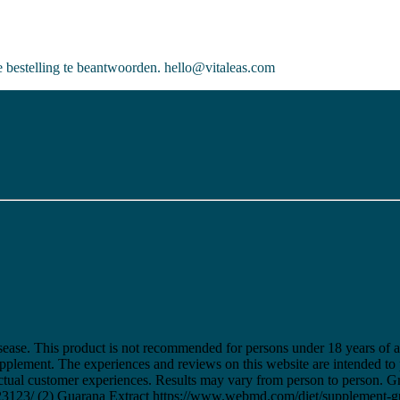
je bestelling te beantwoorden. hello@vitaleas.com
disease. This product is not recommended for persons under 18 years of a
supplement. The experiences and reviews on this website are intended 
n actual customer experiences. Results may vary from person to person. 
823123/ (2) Guarana Extract https://www.webmd.com/diet/supplement-g