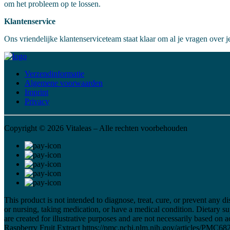
om het probleem op te lossen.
Klantenservice
Ons vriendelijke klantenserviceteam staat klaar om al je vragen over 
Verzendinformatie
Algemene voorwaarden
Imprint
Privacy
Copyright © 2026 Vitaleas – Alle rechten voorbehouden
This product is not intended to diagnose, treat, cure, or prevent any 
or nursing, taking medication, or have a medical condition. Dietary 
are created for illustrative purposes and are not necessarily based o
Raspberry Fruit Extract https://pmc.ncbi.nlm.nih.gov/articles/PMC6